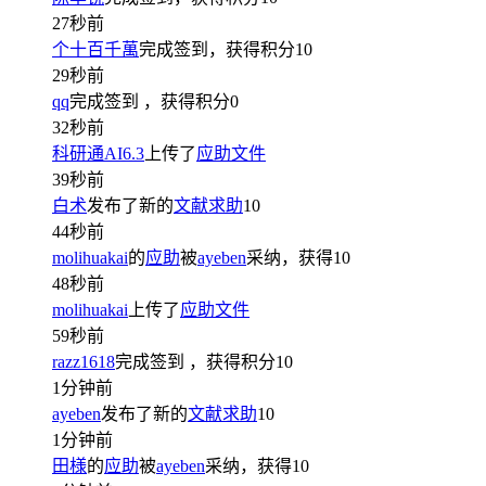
27秒前
个十百千萬
完成签到，获得积分
10
29秒前
qq
完成签到
，获得积分
0
32秒前
科研通AI6.3
上传了
应助文件
39秒前
白术
发布了新的
文献求助
10
44秒前
molihuakai
的
应助
被
ayeben
采纳，获得
10
48秒前
molihuakai
上传了
应助文件
59秒前
razz1618
完成签到
，获得积分
10
1分钟前
ayeben
发布了新的
文献求助
10
1分钟前
田様
的
应助
被
ayeben
采纳，获得
10