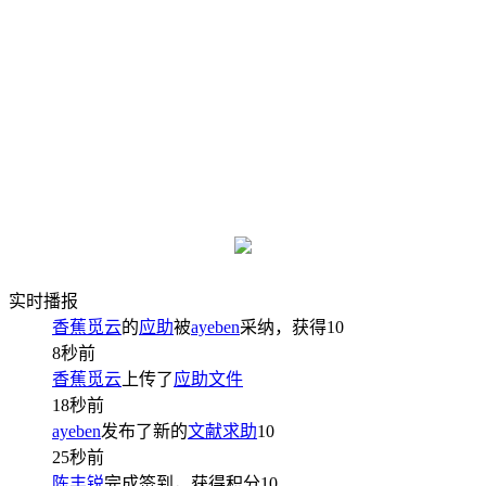
实时播报
香蕉觅云
的
应助
被
ayeben
采纳，获得
10
8秒前
香蕉觅云
上传了
应助文件
18秒前
ayeben
发布了新的
文献求助
10
25秒前
陈丰锐
完成签到，获得积分
10