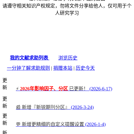
请遵守相关知识产权规定，勿将文件分享给他人，仅可用于个
人研究学习
我的文献求助列表
浏览历史
一分钟了解求助规则
|
捐赠本站
|
历史今天
更
新
⚡
2026年影响因子、分区
已更新！
(2026-6-17)
更
新
📰 新增『新锐期刊分区』
(2026-3-24)
更
新
💬 新增更精细的自定义提醒设置
(2026-1-4)
新