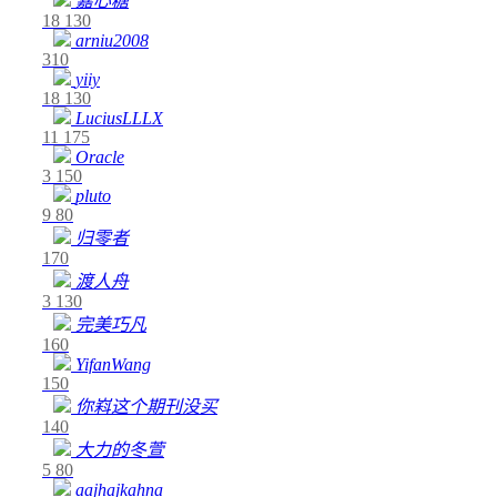
嘉心糖
18
130
arniu2008
310
yiiy
18
130
LuciusLLLX
11
175
Oracle
3
150
pluto
9
80
归零者
170
渡人舟
3
130
完美巧凡
160
YifanWang
150
你嵙这个期刊没买
140
大力的冬萱
5
80
aajhajkahna