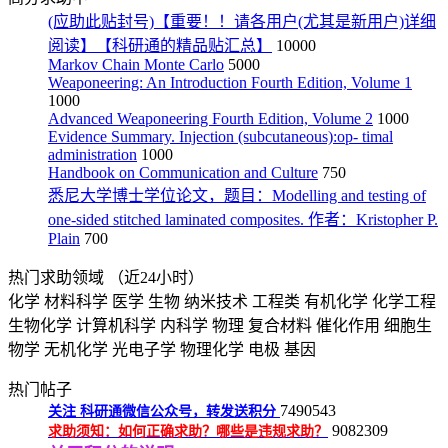
(应助此贴封号)【重要！！请各用户(尤其是新用户)详细
阅读】【科研通的精品贴汇总】
10000
Markov Chain Monte Carlo
5000
Weaponeering: An Introduction Fourth Edition, Volume 1
1000
Advanced Weaponeering Fourth Edition, Volume 2
1000
Evidence Summary. Injection (subcutaneous):op- timal
administration
1000
Handbook on Communication and Culture
750
悉尼大学博士学位论文，题目：Modelling and testing of
one-sided stitched laminated composites. 作者：Kristopher P.
Plain
700
热门求助领域
（近24小时）
化学
材料科学
医学
生物
纳米技术
工程类
有机化学
化学工程
生物化学
计算机科学
内科学
物理
复合材料
催化作用
细胞生
物学
无机化学
光电子学
物理化学
电极
基因
热门帖子
7490543
关注
科研通微信公众号，转发送积分
9082309
求助须知：如何正确求助？哪些是违规求助？