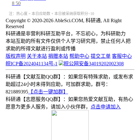
8
50
注：热心度 = 本日应助数 + 本日被采纳获取积分÷10
Copyright © 2020-2026 AbleSci.COM, 科研通, All Right
Reserved
科研通是非营利科研互助平台，不忘初心，为科研助力
本站互助的所有文件仅供个人学习研究用，禁止任何人把
求助的所得文献进行盈利或传播
版权声明
关于本站
捐赠本站
帮助中心
提交工单
客服中心
皖ICP备2024041134号-1
皖公网安备34019202002308
科研通【文献互助QQ群】：如果您有特殊求助，或发布求
助超过24小时未得到应助，可加群求助，群号：
821889395
【点击一键加群】
科研通【志愿服务QQ群】：如果您热爱文献互助，有热心
愿意为更多人服务，请加入小伙伴群，
点击申请加入