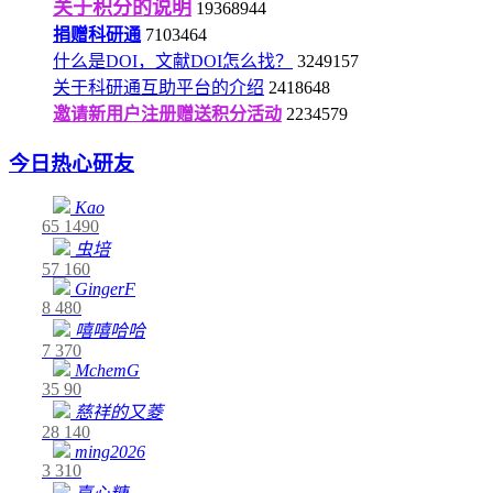
关于积分的说明
19368944
捐赠科研通
7103464
什么是DOI，文献DOI怎么找？
3249157
关于科研通互助平台的介绍
2418648
邀请新用户注册赠送积分活动
2234579
今日热心研友
Kao
65
1490
虫培
57
160
GingerF
8
480
嘻嘻哈哈
7
370
MchemG
35
90
慈祥的又菱
28
140
ming2026
3
310