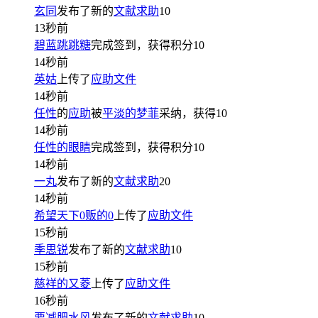
玄同
发布了新的
文献求助
10
13秒前
碧蓝跳跳糖
完成签到，获得积分
10
14秒前
英姑
上传了
应助文件
14秒前
任性
的
应助
被
平淡的梦菲
采纳，获得
10
14秒前
任性的眼睛
完成签到，获得积分
10
14秒前
一丸
发布了新的
文献求助
20
14秒前
希望天下0贩的0
上传了
应助文件
15秒前
季思锐
发布了新的
文献求助
10
15秒前
慈祥的又菱
上传了
应助文件
16秒前
要减肥水风
发布了新的
文献求助
10