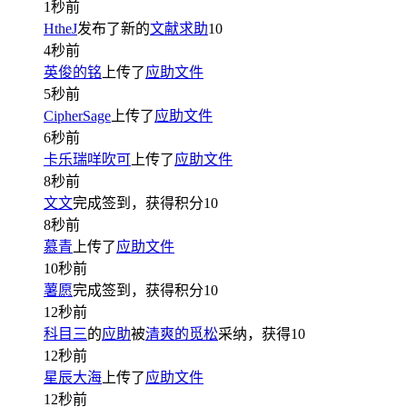
1秒前
HtheJ
发布了新的
文献求助
10
4秒前
英俊的铭
上传了
应助文件
5秒前
CipherSage
上传了
应助文件
6秒前
卡乐瑞咩吹可
上传了
应助文件
8秒前
文文
完成签到，获得积分
10
8秒前
慕青
上传了
应助文件
10秒前
薯愿
完成签到，获得积分
10
12秒前
科目三
的
应助
被
清爽的觅松
采纳，获得
10
12秒前
星辰大海
上传了
应助文件
12秒前