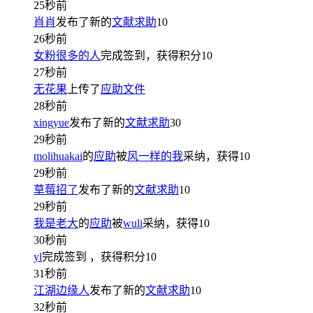
25秒前
肖肖
发布了新的
文献求助
10
26秒前
女粉很多的人
完成签到，获得积分
10
27秒前
无花果
上传了
应助文件
28秒前
xingyue
发布了新的
文献求助
30
29秒前
molihuakai
的
应助
被
风一样的我
采纳，获得
10
29秒前
草莓招了
发布了新的
文献求助
10
29秒前
我是老大
的
应助
被
wuli
采纳，获得
10
30秒前
yl
完成签到
，获得积分
10
31秒前
江湖边缘人
发布了新的
文献求助
10
32秒前