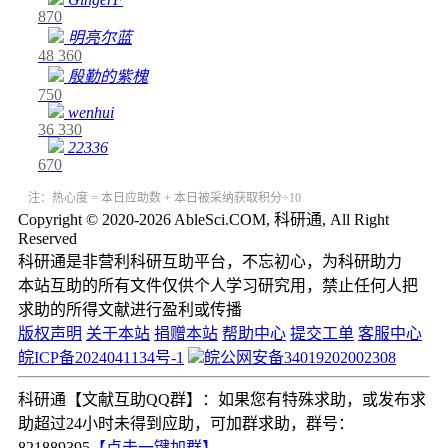
870
明亮尔蓝
48
360
殷勤的紫槐
750
wenhui
36
330
22336
670
注：热心度 = 本日应助数 + 本日被采纳获取积分÷10
Copyright © 2020-2026 AbleSci.COM, 科研通, All Right
Reserved
科研通是非营利科研互助平台，不忘初心，为科研助力
本站互助的所有文件仅供个人学习研究用，禁止任何人把
求助的所得文献进行盈利或传播
版权声明
关于本站
捐赠本站
帮助中心
提交工单
客服中心
皖ICP备2024041134号-1
皖公网安备34019202002308
科研通【文献互助QQ群】：如果您有特殊求助，或发布求
助超过24小时未得到应助，可加群求助，群号：
821889395
【点击一键加群】