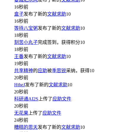
16秒前
盒子
发布了新的
文献求助
10
16秒前
等待八宝粥
发布了新的
文献求助
10
18秒前
刻苦小丸子
完成签到，获得积分
10
18秒前
王番
发布了新的
文献求助
10
19秒前
共享精神
的
应助
被
季思锐
采纳，获得
10
20秒前
HtheJ
发布了新的
文献求助
10
20秒前
科研通AI2S
上传了
应助文件
20秒前
无花果
上传了
应助文件
24秒前
糟糕的思天
发布了新的
文献求助
10