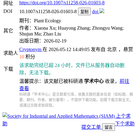
https://doi.org/10.1007/s11258-026-01603-8
网址
DOI
10.1007/s11258-026-01603-8
doi
复制
期刊：Plant Ecology
作者：Xiaona Xu; Huayong Zhang; Zhongyu Wang;
其它
Shujun Ma; Zhao Liu
出版日期：2026-02-19
Cryptonym
在 2026-05-12 14:49:05 发布自
北京
，悬赏
求助人
10
积分
该求助完结已超 24 小时，文件已从服务器自动删
下载
除，无法下载。
温馨提示：该文献已被科研通
学术中心
收录，
前往
查看
科研通『学术中心』是文献索引库，收集文献的基本信息（如标题、摘
要、期刊、作者、被引量等），不提供下载功能。如需下载文献全文，
请通过文献求助获取。
上个求
助
下个求助
提交工单
留言