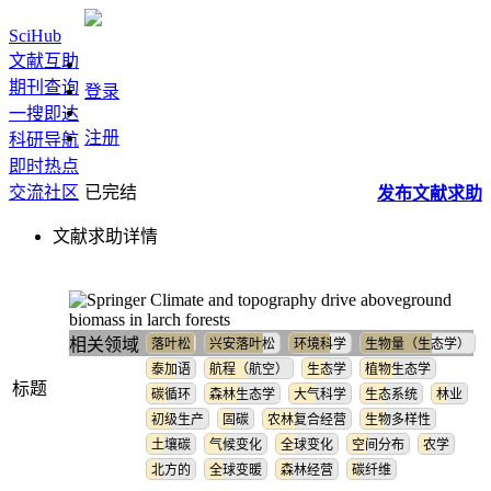
SciHub
文献互助
期刊查询
登录
一搜即达
注册
科研导航
即时热点
交流社区
已完结
发布
文献
求助
文献求助详情
Climate and topography drive aboveground
biomass in larch forests
相关领域
落叶松
兴安落叶松
环境科学
生物量（生态学）
泰加语
航程（航空）
生态学
植物生态学
标题
碳循环
森林生态学
大气科学
生态系统
林业
初级生产
固碳
农林复合经营
生物多样性
土壤碳
气候变化
全球变化
空间分布
农学
北方的
全球变暖
森林经营
碳纤维