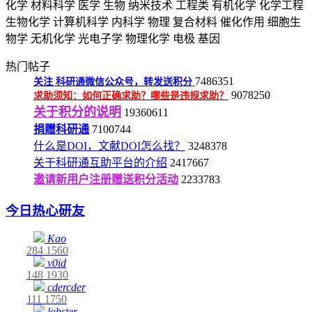
化学
材料科学
医学
生物
纳米技术
工程类
有机化学
化学工程
生物化学
计算机科学
内科学
物理
复合材料
催化作用
细胞生
物学
无机化学
光电子学
物理化学
电极
基因
热门帖子
7486351
关注
科研通微信公众号，转发送积分
9078250
求助须知：如何正确求助？哪些是违规求助？
关于积分的说明
19360611
捐赠科研通
7100744
什么是DOI，文献DOI怎么找？
3248378
关于科研通互助平台的介绍
2417667
邀请新用户注册赠送积分活动
2233783
今日热心研友
Kao
284
1560
v0id
148
1930
cdercder
111
1750
lobster