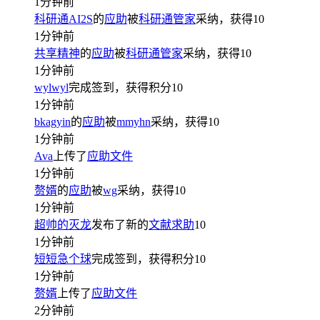
1分钟前
科研通AI2S
的
应助
被
科研通管家
采纳，获得
10
1分钟前
共享精神
的
应助
被
科研通管家
采纳，获得
10
1分钟前
wylwyl
完成签到，获得积分
10
1分钟前
bkagyin
的
应助
被
mmyhn
采纳，获得
10
1分钟前
Ava
上传了
应助文件
1分钟前
赘婿
的
应助
被
wg
采纳，获得
10
1分钟前
超帅的灭龙
发布了新的
文献求助
10
1分钟前
短短急个球
完成签到，获得积分
10
1分钟前
赘婿
上传了
应助文件
2分钟前