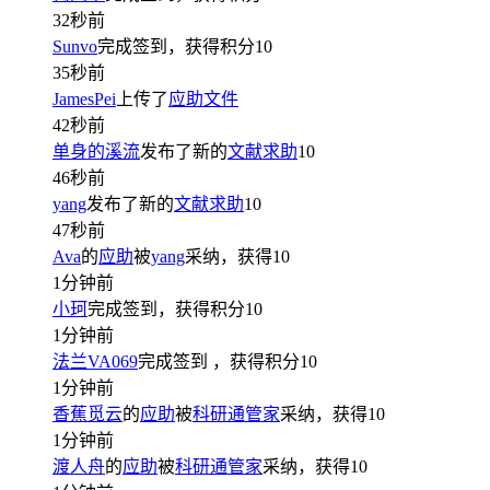
32秒前
Sunvo
完成签到，获得积分
10
35秒前
JamesPei
上传了
应助文件
42秒前
单身的溪流
发布了新的
文献求助
10
46秒前
yang
发布了新的
文献求助
10
47秒前
Ava
的
应助
被
yang
采纳，获得
10
1分钟前
小珂
完成签到，获得积分
10
1分钟前
法兰VA069
完成签到
，获得积分
10
1分钟前
香蕉觅云
的
应助
被
科研通管家
采纳，获得
10
1分钟前
渡人舟
的
应助
被
科研通管家
采纳，获得
10