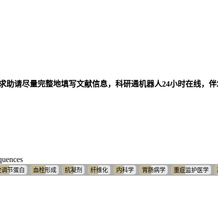
求助请尽量完整地填写文献信息，科研通机器人24小时在线，
equences
栓调节蛋白
血栓形成
抗凝剂
纤维化
内科学
胃肠病学
重症监护医学