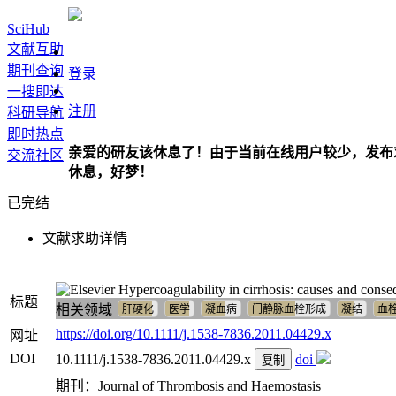
SciHub
文献互助
期刊查询
登录
一搜即达
注册
科研导航
即时热点
亲爱的研友该休息了！由于当前在线用户较少，发布
交流社区
休息，好梦！
已完结
文献求助详情
Hypercoagulability in cirrhosis: causes and cons
标题
相关领域
肝硬化
医学
凝血病
门静脉血栓形成
凝结
血
https://doi.org/10.1111/j.1538-7836.2011.04429.x
网址
DOI
10.1111/j.1538-7836.2011.04429.x
doi
复制
期刊：Journal of Thrombosis and Haemostasis