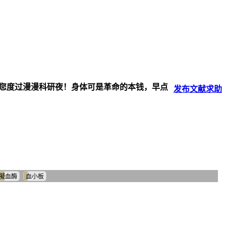
伴您度过漫漫科研夜！身体可是革命的本钱，早点
发布
文献
求助
凝血酶
血小板