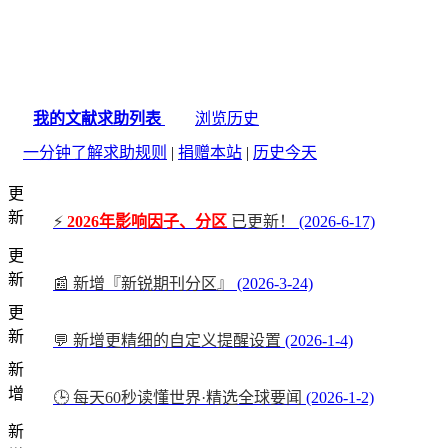
我的文献求助列表
浏览历史
一分钟了解求助规则
|
捐赠本站
|
历史今天
更
新
⚡
2026年影响因子、分区
已更新！
(2026-6-17)
更
新
📰 新增『新锐期刊分区』
(2026-3-24)
更
新
💬 新增更精细的自定义提醒设置
(2026-1-4)
新
增
🕒 每天60秒读懂世界·精选全球要闻
(2026-1-2)
新