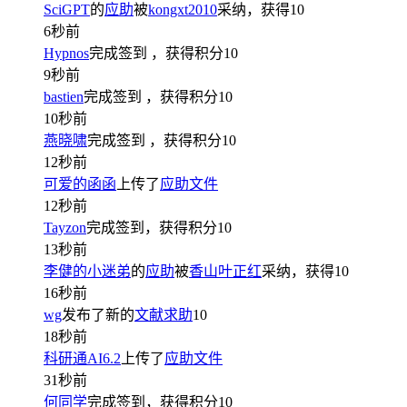
SciGPT
的
应助
被
kongxt2010
采纳，获得
10
6秒前
Hypnos
完成签到
，获得积分
10
9秒前
bastien
完成签到
，获得积分
10
10秒前
燕晓啸
完成签到
，获得积分
10
12秒前
可爱的函函
上传了
应助文件
12秒前
Tayzon
完成签到，获得积分
10
13秒前
李健的小迷弟
的
应助
被
香山叶正红
采纳，获得
10
16秒前
wg
发布了新的
文献求助
10
18秒前
科研通AI6.2
上传了
应助文件
31秒前
何同学
完成签到，获得积分
10