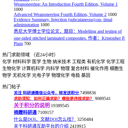
Weaponeering: An Introduction Fourth Edition, Volume 1
1000
Advanced Weaponeering Fourth Edition, Volume 2
1000
Evidence Summary. Injection (subcutaneous):op- timal
administration
1000
悉尼大学博士学位论文，题目：Modelling and testing of
one-sided stitched laminated composites. 作者：Kristopher P.
Plain
700
热门求助领域
（近24小时）
化学
材料科学
医学
生物
纳米技术
工程类
有机化学
化学工程
生物化学
计算机科学
内科学
物理
复合材料
催化作用
细胞生
物学
无机化学
光电子学
物理化学
电极
基因
热门帖子
7498836
关注
科研通微信公众号，转发送积分
9089541
求助须知：如何正确求助？哪些是违规求助？
关于积分的说明
19389545
捐赠科研通
7109157
什么是DOI，文献DOI怎么找？
3250484
关于科研通互助平台的介绍
2419915