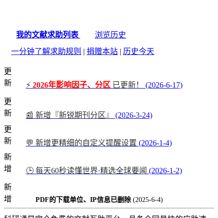
我的文献求助列表
浏览历史
一分钟了解求助规则
|
捐赠本站
|
历史今天
更
新
⚡
2026年影响因子、分区
已更新！
(2026-6-17)
更
新
📰 新增『新锐期刊分区』
(2026-3-24)
更
新
💬 新增更精细的自定义提醒设置
(2026-1-4)
新
增
🕒 每天60秒读懂世界·精选全球要闻
(2026-1-2)
新
增
PDF的下载单位、IP信息已删除
(2025-6-4)