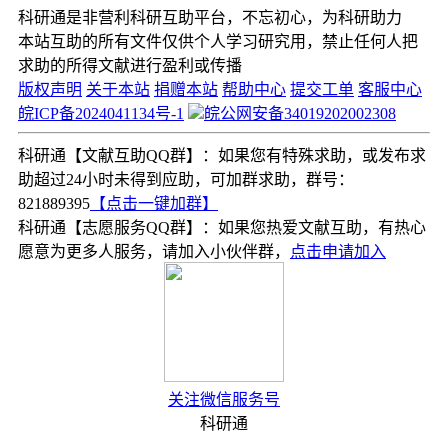
科研通是非营利科研互助平台，不忘初心，为科研助力
本站互助的所有文件仅供个人学习研究用，禁止任何人把
求助的所得文献进行盈利或传播
版权声明
关于本站
捐赠本站
帮助中心
提交工单
客服中心
皖ICP备2024041134号-1
皖公网安备34019202002308
科研通【文献互助QQ群】：如果您有特殊求助，或发布求
助超过24小时未得到应助，可加群求助，群号：
821889395
【点击一键加群】
科研通【志愿服务QQ群】：如果您热爱文献互助，有热心
愿意为更多人服务，请加入小伙伴群，
点击申请加入
关注微信服务号
科研通