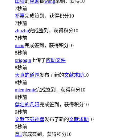
田様
的
应助
被
wang
采纳，获得
10
7秒前
祁嘉
完成签到，获得积分
10
7秒前
zhuzhu
完成签到，获得积分
10
7秒前
miao
完成签到，获得积分
10
8秒前
prigogin
上传了
应助文件
8秒前
天真的道罡
发布了新的
文献求助
10
8秒前
miemiemie
完成签到，获得积分
10
8秒前
健壮的凡阳
完成签到，获得积分
10
9秒前
文献下载神器
发布了新的
文献求助
10
9秒前
章1
完成签到，获得积分
10