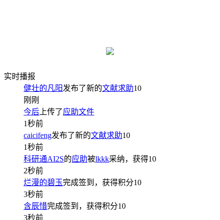
实时播报
健壮的凡阳
发布了新的
文献求助
10
刚刚
今后
上传了
应助文件
1秒前
caicifeng
发布了新的
文献求助
10
1秒前
科研通AI2S
的
应助
被
lkkk
采纳，获得
10
2秒前
烂漫的碧玉
完成签到，获得积分
10
3秒前
含辰惜
完成签到，获得积分
10
3秒前