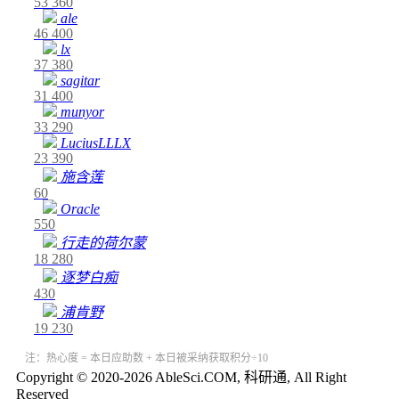
53
360
ale
46
400
lx
37
380
sagitar
31
400
munyor
33
290
LuciusLLLX
23
390
施含莲
60
Oracle
550
行走的荷尔蒙
18
280
逐梦白痴
430
浦肯野
19
230
注：热心度 = 本日应助数 + 本日被采纳获取积分÷10
Copyright © 2020-2026 AbleSci.COM, 科研通, All Right
Reserved