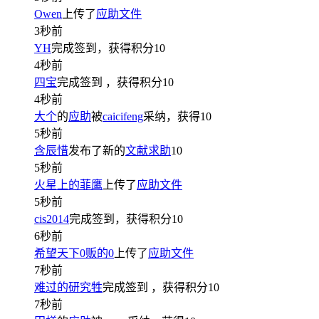
Owen
上传了
应助文件
3秒前
YH
完成签到，获得积分
10
4秒前
四宝
完成签到
，获得积分
10
4秒前
大个
的
应助
被
caicifeng
采纳，获得
10
5秒前
含辰惜
发布了新的
文献求助
10
5秒前
火星上的菲鹰
上传了
应助文件
5秒前
cis2014
完成签到，获得积分
10
6秒前
希望天下0贩的0
上传了
应助文件
7秒前
难过的研究牲
完成签到
，获得积分
10
7秒前