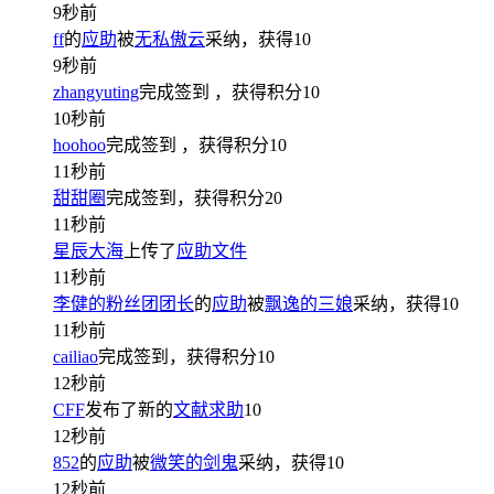
9秒前
ff
的
应助
被
无私傲云
采纳，获得
10
9秒前
zhangyuting
完成签到
，获得积分
10
10秒前
hoohoo
完成签到
，获得积分
10
11秒前
甜甜圈
完成签到，获得积分
20
11秒前
星辰大海
上传了
应助文件
11秒前
李健的粉丝团团长
的
应助
被
飘逸的三娘
采纳，获得
10
11秒前
cailiao
完成签到，获得积分
10
12秒前
CFF
发布了新的
文献求助
10
12秒前
852
的
应助
被
微笑的剑鬼
采纳，获得
10
12秒前