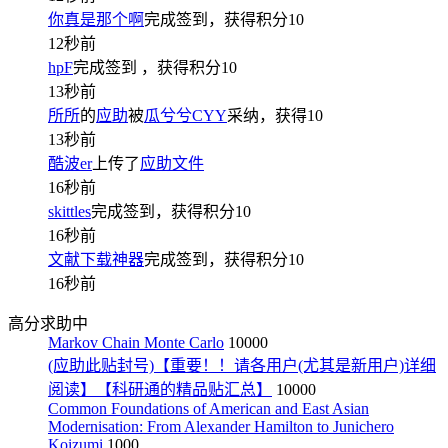
你真是那个啊
完成签到，获得积分
10
12秒前
hpF
完成签到
，获得积分
10
13秒前
所所
的
应助
被
瓜兮兮CYY
采纳，获得
10
13秒前
酷波er
上传了
应助文件
16秒前
skittles
完成签到，获得积分
10
16秒前
文献下载神器
完成签到，获得积分
10
16秒前
高分求助中
Markov Chain Monte Carlo
10000
(应助此贴封号)【重要！！请各用户(尤其是新用户)详细
阅读】【科研通的精品贴汇总】
10000
Common Foundations of American and East Asian
Modernisation: From Alexander Hamilton to Junichero
Koizumi
1000