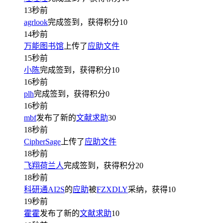
13秒前
agrlook
完成签到，获得积分
10
14秒前
万能图书馆
上传了
应助文件
15秒前
小陈
完成签到，获得积分
10
16秒前
plh
完成签到，获得积分
0
16秒前
mbf
发布了新的
文献求助
30
18秒前
CipherSage
上传了
应助文件
18秒前
飞翔荷兰人
完成签到，获得积分
20
18秒前
科研通AI2S
的
应助
被
FZXDLY
采纳，获得
10
19秒前
霍霍
发布了新的
文献求助
10