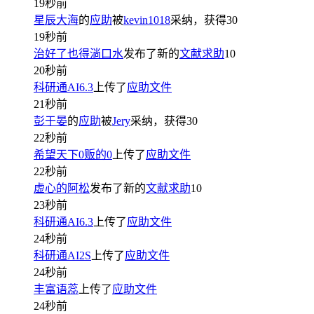
19秒前
星辰大海
的
应助
被
kevin1018
采纳，获得
30
19秒前
治好了也得淌口水
发布了新的
文献求助
10
20秒前
科研通AI6.3
上传了
应助文件
21秒前
彭于晏
的
应助
被
Jery
采纳，获得
30
22秒前
希望天下0贩的0
上传了
应助文件
22秒前
虚心的阿松
发布了新的
文献求助
10
23秒前
科研通AI6.3
上传了
应助文件
24秒前
科研通AI2S
上传了
应助文件
24秒前
丰富语蕊
上传了
应助文件
24秒前