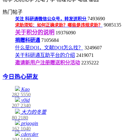
热门帖子
7493690
关注
科研通微信公众号，转发送积分
9085135
求助须知：如何正确求助？哪些是违规求助？
关于积分的说明
19376090
捐赠科研通
7105684
什么是DOI，文献DOI怎么找？
3249607
关于科研通互助平台的介绍
2419071
邀请新用户注册赠送积分活动
2235222
今日热心研友
Kao
282
5550
v0id
207
2340
大力的冬萱
80
2180
prigogin
162
1040
cdercder
104
1440