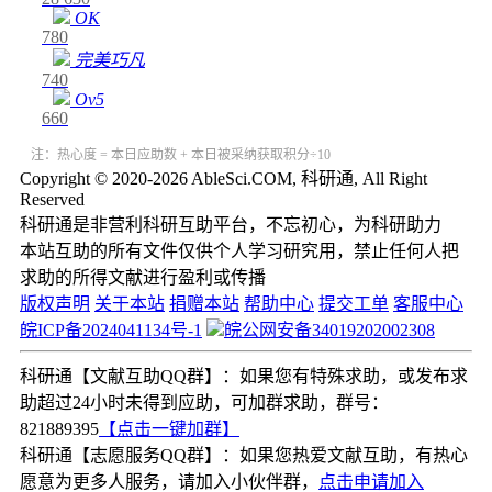
OK
780
完美巧凡
740
Ov5
660
注：热心度 = 本日应助数 + 本日被采纳获取积分÷10
Copyright © 2020-2026 AbleSci.COM, 科研通, All Right
Reserved
科研通是非营利科研互助平台，不忘初心，为科研助力
本站互助的所有文件仅供个人学习研究用，禁止任何人把
求助的所得文献进行盈利或传播
版权声明
关于本站
捐赠本站
帮助中心
提交工单
客服中心
皖ICP备2024041134号-1
皖公网安备34019202002308
科研通【文献互助QQ群】：如果您有特殊求助，或发布求
助超过24小时未得到应助，可加群求助，群号：
821889395
【点击一键加群】
科研通【志愿服务QQ群】：如果您热爱文献互助，有热心
愿意为更多人服务，请加入小伙伴群，
点击申请加入