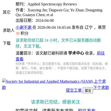
期刊：Applied Spectroscopy Reviews
作者：Xueying Jin; Tingwen Gu; Ye Zhan; Dongming
其它
Qu; Guanyu Chen; et al
出版日期：2024-04-08
小谢不谢
在 2026-06-04 16:45:44 发布自
辽宁
，悬赏
求助人
30
积分
该求助完结已超 24 小时，文件已从服务器自动删
下载
除，无法下载。
温馨提示：该文献已被科研通
学术中心
收录，
前往
查看
科研通『学术中心』是文献索引库，收集文献的基本信息（如标题、摘
要、期刊、作者、被引量等），不提供下载功能。如需下载文献全文，
请通过文献求助获取。
上个求
助
下个求助
提交工单
留言
该求助已完结，感谢关注