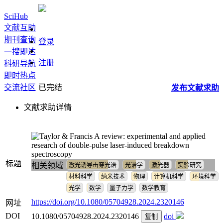
SciHub
文献互助
期刊查询
登录
一搜即达
注册
科研导航
即时热点
交流社区
已完结
发布
文献
求助
文献求助详情
A review: experimental and applied
research of double-pulse laser-induced breakdown
spectroscopy
标题
相关领域
激光诱导击穿光谱
光谱学
激光器
实验研究
材料科学
纳米技术
物理
计算机科学
环境科学
光学
数学
量子力学
数学教育
https://doi.org/10.1080/05704928.2024.2320146
网址
DOI
10.1080/05704928.2024.2320146
doi
复制