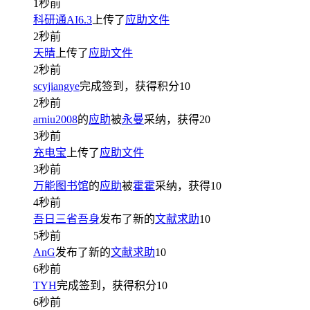
1秒前
科研通AI6.3
上传了
应助文件
2秒前
天晴
上传了
应助文件
2秒前
scyjiangye
完成签到，获得积分
10
2秒前
arniu2008
的
应助
被
永曼
采纳，获得
20
3秒前
充电宝
上传了
应助文件
3秒前
万能图书馆
的
应助
被
霍霍
采纳，获得
10
4秒前
吾日三省吾身
发布了新的
文献求助
10
5秒前
AnG
发布了新的
文献求助
10
6秒前
TYH
完成签到，获得积分
10
6秒前