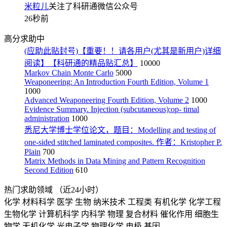
米粒儿
关注了科研通微信公众号
26秒前
高分求助中
(应助此贴封号)【重要！！请各用户(尤其是新用户)详细
阅读】【科研通的精品贴汇总】
10000
Markov Chain Monte Carlo
5000
Weaponeering: An Introduction Fourth Edition, Volume 1
1000
Advanced Weaponeering Fourth Edition, Volume 2
1000
Evidence Summary. Injection (subcutaneous):op- timal
administration
1000
悉尼大学博士学位论文，题目：Modelling and testing of
one-sided stitched laminated composites. 作者：Kristopher P.
Plain
700
Matrix Methods in Data Mining and Pattern Recognition
Second Edition
610
热门求助领域
（近24小时）
化学
材料科学
医学
生物
纳米技术
工程类
有机化学
化学工程
生物化学
计算机科学
内科学
物理
复合材料
催化作用
细胞生
物学
无机化学
光电子学
物理化学
电极
基因