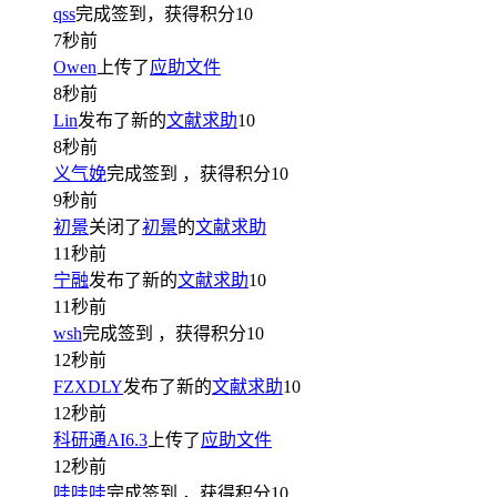
qss
完成签到，获得积分
10
7秒前
Owen
上传了
应助文件
8秒前
Lin
发布了新的
文献求助
10
8秒前
义气娩
完成签到
，获得积分
10
9秒前
初景
关闭了
初景
的
文献求助
11秒前
宁融
发布了新的
文献求助
10
11秒前
wsh
完成签到
，获得积分
10
12秒前
FZXDLY
发布了新的
文献求助
10
12秒前
科研通AI6.3
上传了
应助文件
12秒前
哇哇哇
完成签到
，获得积分
10