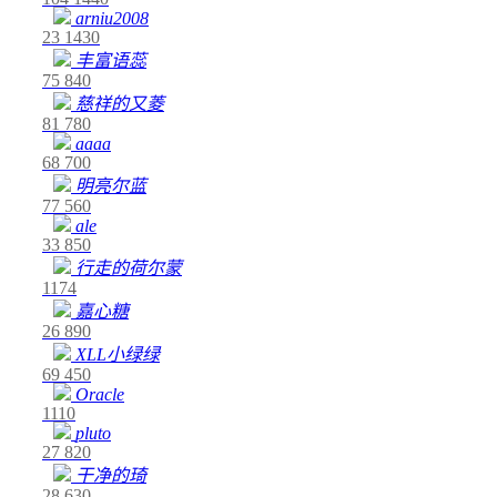
arniu2008
23
1430
丰富语蕊
75
840
慈祥的又菱
81
780
aaaa
68
700
明亮尔蓝
77
560
ale
33
850
行走的荷尔蒙
1174
嘉心糖
26
890
XLL小绿绿
69
450
Oracle
1110
pluto
27
820
干净的琦
28
630