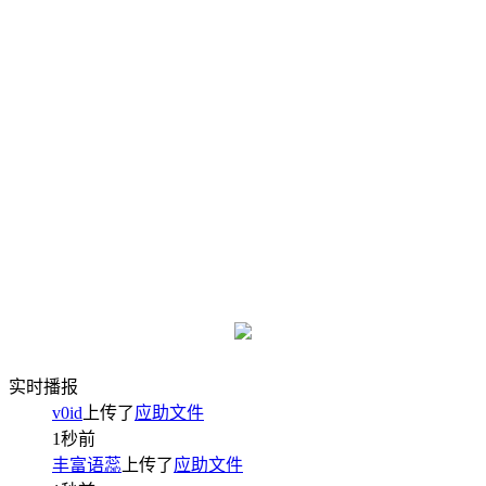
实时播报
v0id
上传了
应助文件
1秒前
丰富语蕊
上传了
应助文件