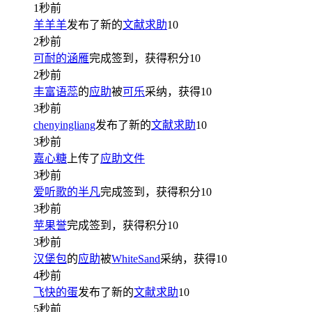
1秒前
羊羊羊
发布了新的
文献求助
10
2秒前
可耐的涵雁
完成签到，获得积分
10
2秒前
丰富语蕊
的
应助
被
可乐
采纳，获得
10
3秒前
chenyingliang
发布了新的
文献求助
10
3秒前
嘉心糖
上传了
应助文件
3秒前
爱听歌的半凡
完成签到，获得积分
10
3秒前
苹果誉
完成签到，获得积分
10
3秒前
汉堡包
的
应助
被
WhiteSand
采纳，获得
10
4秒前
飞快的蛋
发布了新的
文献求助
10
5秒前