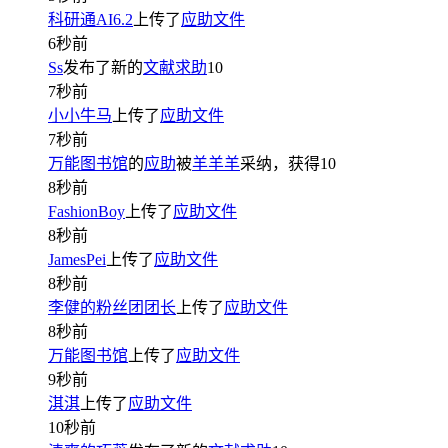
科研通AI6.2
上传了
应助文件
6秒前
Ss
发布了新的
文献求助
10
7秒前
小小牛马
上传了
应助文件
7秒前
万能图书馆
的
应助
被
羊羊羊
采纳，获得
10
8秒前
FashionBoy
上传了
应助文件
8秒前
JamesPei
上传了
应助文件
8秒前
李健的粉丝团团长
上传了
应助文件
8秒前
万能图书馆
上传了
应助文件
9秒前
淇淇
上传了
应助文件
10秒前