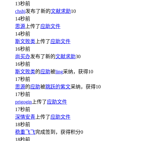
13秒前
chshj
发布了新的
文献求助
10
14秒前
思源
上传了
应助文件
14秒前
斯文败类
上传了
应助文件
16秒前
尚买办
发布了新的
文献求助
30
16秒前
斯文败类
的
应助
被
ling
采纳，获得
10
17秒前
思源
的
应助
被
跳跃的紫文
采纳，获得
10
17秒前
prigogin
上传了
应助文件
17秒前
深情安青
上传了
应助文件
18秒前
稳重飞飞
完成签到，获得积分
0
18秒前