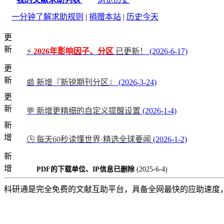
一分钟了解求助规则
|
捐赠本站
|
历史今天
更
新
⚡
2026年影响因子、分区
已更新！
(2026-6-17)
更
新
📰 新增『新锐期刊分区』
(2026-3-24)
更
新
💬 新增更精细的自定义提醒设置
(2026-1-4)
新
增
🕒 每天60秒读懂世界·精选全球要闻
(2026-1-2)
新
增
PDF的下载单位、IP信息已删除
(2025-6-4)
科研通是完全免费的文献互助平台，具备全网最快的应助速度