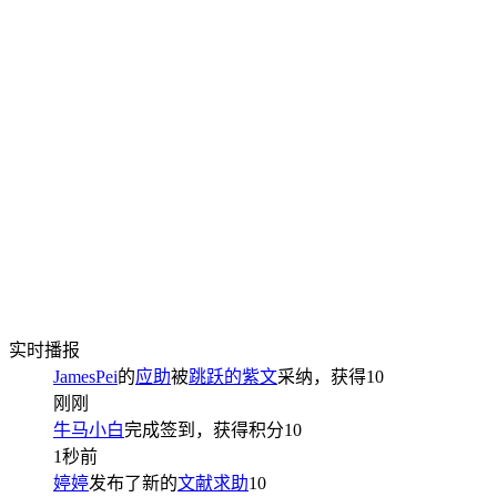
实时播报
JamesPei
的
应助
被
跳跃的紫文
采纳，获得
10
刚刚
牛马小白
完成签到，获得积分
10
1秒前
婷婷
发布了新的
文献求助
10