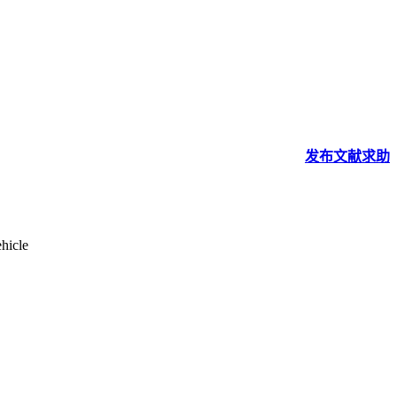
发布
文献
求助
hicle