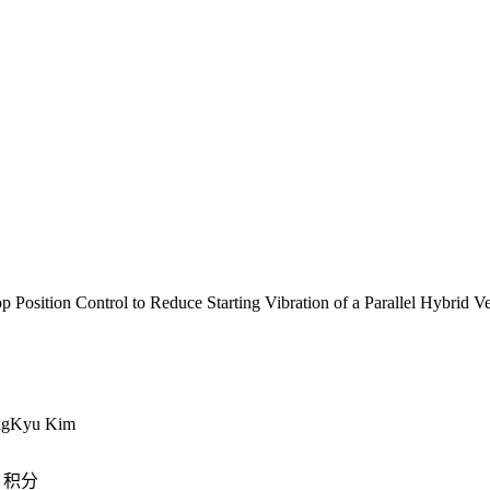
 Position Control to Reduce Starting Vibration of a Parallel Hybrid Ve
ngKyu Kim
积分