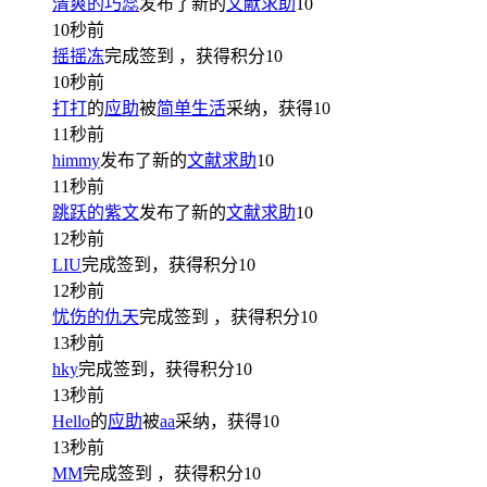
清爽的巧蕊
发布了新的
文献求助
10
10秒前
摇摇冻
完成签到
，获得积分
10
10秒前
打打
的
应助
被
简单生活
采纳，获得
10
11秒前
himmy
发布了新的
文献求助
10
11秒前
跳跃的紫文
发布了新的
文献求助
10
12秒前
LIU
完成签到，获得积分
10
12秒前
忧伤的仇天
完成签到
，获得积分
10
13秒前
hky
完成签到，获得积分
10
13秒前
Hello
的
应助
被
aa
采纳，获得
10
13秒前
MM
完成签到
，获得积分
10