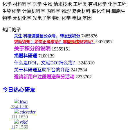
化学
材料科学
医学
生物
纳米技术
工程类
有机化学
化学工程
生物化学
计算机科学
内科学
物理
复合材料
催化作用
细胞生
物学
无机化学
光电子学
物理化学
电极
基因
热门帖子
7485676
关注
科研通微信公众号，转发送积分
9077697
求助须知：如何正确求助？哪些是违规求助？
关于积分的说明
19359151
捐赠科研通
7100139
什么是DOI，文献DOI怎么找？
3248310
关于科研通互助平台的介绍
2417584
邀请新用户注册赠送积分活动
2233702
今日热心研友
Kao
284
1230
cdercder
111
1630
v0id
117
1560