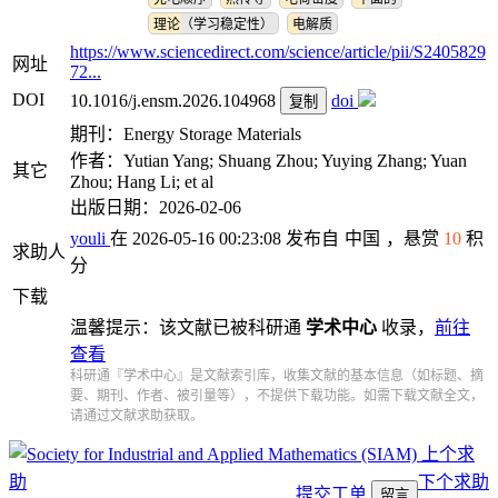
理论（学习稳定性）
电解质
https://www.sciencedirect.com/science/article/pii/S2405829
网址
72...
DOI
10.1016/j.ensm.2026.104968
doi
复制
期刊：Energy Storage Materials
作者：Yutian Yang; Shuang Zhou; Yuying Zhang; Yuan
其它
Zhou; Hang Li; et al
出版日期：2026-02-06
youli
在 2026-05-16 00:23:08 发布自
中国
，悬赏
10
积
求助人
分
下载
温馨提示：该文献已被科研通
学术中心
收录，
前往
查看
科研通『学术中心』是文献索引库，收集文献的基本信息（如标题、摘
要、期刊、作者、被引量等），不提供下载功能。如需下载文献全文，
请通过文献求助获取。
上个求
助
下个求助
提交工单
留言