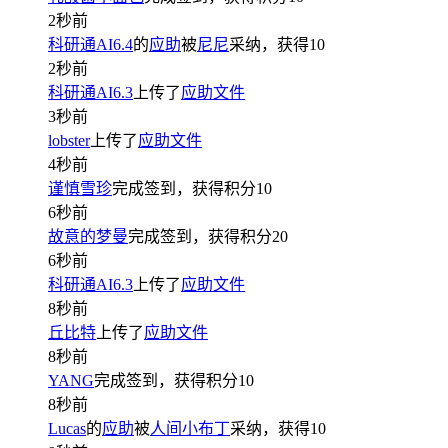
2秒前
科研通AI6.4
的
应助
被
尼尼
采纳，获得
10
2秒前
科研通AI6.3
上传了
应助文件
3秒前
lobster
上传了
应助文件
4秒前
谨慎雪珍
完成签到，获得积分
10
6秒前
故意的梦曼
完成签到，获得积分
20
6秒前
科研通AI6.3
上传了
应助文件
8秒前
丘比特
上传了
应助文件
8秒前
YANG
完成签到，获得积分
10
8秒前
Lucas
的
应助
被
人间小布丁
采纳，获得
10