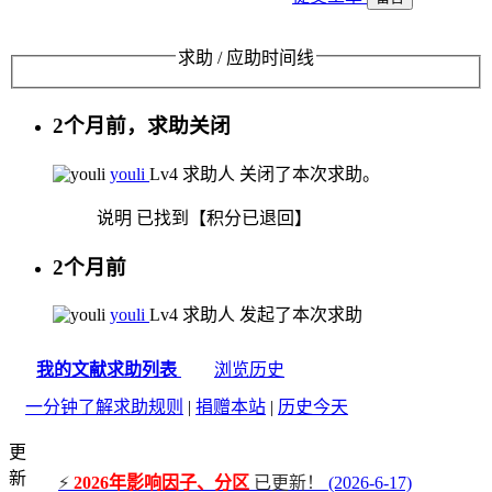
求助 / 应助时间线
2个月前，求助关闭
youli
Lv4
求助人
关闭了本次求助。
说明
已找到【积分已退回】
2个月前
youli
Lv4
求助人
发起了本次求助
我的文献求助列表
浏览历史
一分钟了解求助规则
|
捐赠本站
|
历史今天
更
新
⚡
2026年影响因子、分区
已更新！
(2026-6-17)