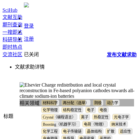
SciHub
文献互助
期刊查询
登录
一搜即达
注册
科研导航
即时热点
交流社区
已关闭
发布
文献
求助
文献求助详情
Charge redistribution and local crystal
reconstruction in Fe-based polyanion cathodes towards all-
climate sodium-ion batteries
相关领域
材料科学
再分配（选举）
阴极
动力学
化学物理
结构稳定性
电子
电极
标题
Crystal（编程语言）
离子
热稳定性
光电子学
Boosting（机器学习）
电荷（物理）
纳米技术
化学工程
电子传输链
晶体结构
扩散
适应性
充电顺序
热传导
电荷密度
平面的