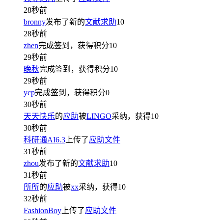
28秒前
bronny
发布了新的
文献求助
10
28秒前
zhen
完成签到，获得积分
10
29秒前
晚秋
完成签到，获得积分
10
29秒前
ycp
完成签到，获得积分
0
30秒前
天天快乐
的
应助
被
LINGO
采纳，获得
10
30秒前
科研通AI6.3
上传了
应助文件
31秒前
zhou
发布了新的
文献求助
10
31秒前
所所
的
应助
被
xx
采纳，获得
10
32秒前
FashionBoy
上传了
应助文件