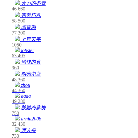
大力的冬萱
46
660
完美巧凡
58
500
闫霄溯
77
300
上官天宇
1050
lobster
63
405
愉快的真
960
明亮尔蓝
48
360
zhou
44
360
aaaa
49
280
殷勤的紫槐
750
arniu2008
32
430
渡人舟
730