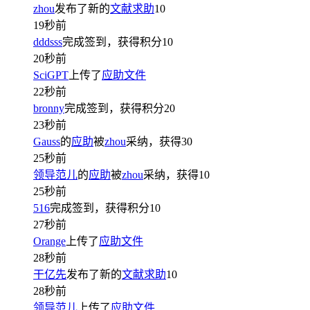
zhou
发布了新的
文献求助
10
19秒前
dddsss
完成签到，获得积分
10
20秒前
SciGPT
上传了
应助文件
22秒前
bronny
完成签到，获得积分
20
23秒前
Gauss
的
应助
被
zhou
采纳，获得
30
25秒前
领导范儿
的
应助
被
zhou
采纳，获得
10
25秒前
516
完成签到，获得积分
10
27秒前
Orange
上传了
应助文件
28秒前
干亿先
发布了新的
文献求助
10
28秒前
领导范儿
上传了
应助文件