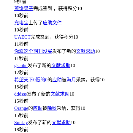
9秒前
煎饼果子
完成签到
，获得积分
10
10秒前
充电宝
上传了
应助文件
10秒前
UAECT
完成签到，获得积分
10
11秒前
你嵙这个期刊没买
发布了新的
文献求助
10
11秒前
gstaihn
发布了新的
文献求助
10
12秒前
希望天下0贩的0
的
应助
被
海月
采纳，获得
10
15秒前
dddsss
发布了新的
文献求助
10
15秒前
Orange
的
应助
被
晚秋
采纳，获得
10
15秒前
SunJay
发布了新的
文献求助
10
18秒前