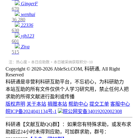
GingerF
670
wenhui
36
280
22336
630
yjh123
601
Ziva
515
注：热心度 = 本日应助数 + 本日被采纳获取积分÷10
Copyright © 2020-2026 AbleSci.COM, 科研通, All Right
Reserved
科研通是非营利科研互助平台，不忘初心，为科研助力
本站互助的所有文件仅供个人学习研究用，禁止任何人把
求助的所得文献进行盈利或传播
版权声明
关于本站
捐赠本站
帮助中心
提交工单
客服中心
皖ICP备2024041134号-1
皖公网安备34019202002308
科研通【文献互助QQ群】：如果您有特殊求助，或发布求
助超过24小时未得到应助，可加群求助，群号：