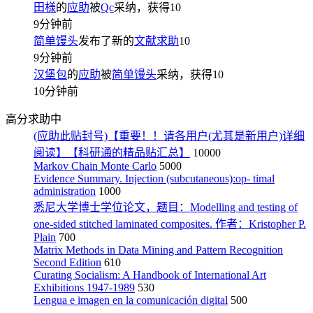
田様
的
应助
被
Qc
采纳，获得
10
9分钟前
简单馒头
发布了新的
文献求助
10
9分钟前
汉堡包
的
应助
被
简单馒头
采纳，获得
10
10分钟前
高分求助中
(应助此贴封号)【重要！！请各用户(尤其是新用户)详细
阅读】【科研通的精品贴汇总】
10000
Markov Chain Monte Carlo
5000
Evidence Summary. Injection (subcutaneous):op- timal
administration
1000
悉尼大学博士学位论文，题目：Modelling and testing of
one-sided stitched laminated composites. 作者：Kristopher P.
Plain
700
Matrix Methods in Data Mining and Pattern Recognition
Second Edition
610
Curating Socialism: A Handbook of International Art
Exhibitions 1947-1989
530
Lengua e imagen en la comunicación digital
500