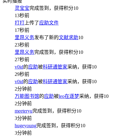
实时播报
灵宝宝
完成签到，获得积分
10
13秒前
打打
上传了
应助文件
17秒前
里昂义务
发布了新的
文献求助
10
23秒前
里昂义务
完成签到，获得积分
10
27秒前
v0id
的
应助
被
科研通管家
采纳，获得
10
29秒前
v0id
的
应助
被
科研通管家
采纳，获得
10
2分钟前
万能图书馆
的
应助
被
leo在逐梦
采纳，获得
10
2分钟前
meeteryu
完成签到，获得积分
10
3分钟前
hugeyoung
完成签到，获得积分
10
3分钟前