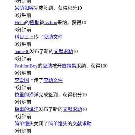
8分钟前
呆萌如容
完成签到，获得积分
10
8分钟前
Hello
的
应助
被
lvzhou
采纳，获得
10
8分钟前
科目三
上传了
应助文件
8分钟前
hame30
发布了新的
文献求助
10
8分钟前
FashionBoy
的
应助
被
开放靖易
采纳，获得
100
9分钟前
李爱国
上传了
应助文件
9分钟前
稳重的泽洋
完成签到，获得积分
10
9分钟前
稳重的泽洋
发布了新的
文献求助
10
9分钟前
简单馒头
关闭了
简单馒头
的
文献求助
9分钟前