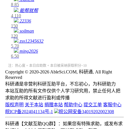
8
85
能帮就帮
4
110
22336
150
soilman
120
zsx12345632
5
70
ming2026
6
50
注：热心度 = 本日应助数 + 本日被采纳获取积分÷10
Copyright © 2020-2026 AbleSci.COM, 科研通, All Right
Reserved
科研通是非营利科研互助平台，不忘初心，为科研助力
本站互助的所有文件仅供个人学习研究用，禁止任何人把
求助的所得文献进行盈利或传播
版权声明
关于本站
捐赠本站
帮助中心
提交工单
客服中心
皖ICP备2024041134号-1
皖公网安备34019202002308
科研通【文献互助QQ群】：如果您有特殊求助，或发布求