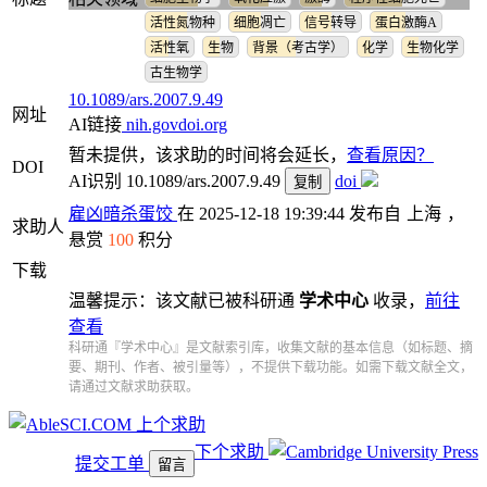
活性氮物种
细胞凋亡
信号转导
蛋白激酶A
活性氧
生物
背景（考古学）
化学
生物化学
古生物学
10.1089/ars.2007.9.49
网址
AI链接
nih.gov
doi.org
暂未提供，该求助的时间将会延长，
查看原因？
DOI
AI识别
10.1089/ars.2007.9.49
doi
复制
雇凶暗杀蛋饺
在 2025-12-18 19:39:44 发布自
上海
，
求助人
悬赏
100
积分
下载
温馨提示：该文献已被科研通
学术中心
收录，
前往
查看
科研通『学术中心』是文献索引库，收集文献的基本信息（如标题、摘
要、期刊、作者、被引量等），不提供下载功能。如需下载文献全文，
请通过文献求助获取。
上个求助
下个求助
提交工单
留言