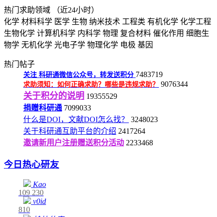
热门求助领域
（近24小时）
化学
材料科学
医学
生物
纳米技术
工程类
有机化学
化学工程
生物化学
计算机科学
内科学
物理
复合材料
催化作用
细胞生
物学
无机化学
光电子学
物理化学
电极
基因
热门帖子
7483719
关注
科研通微信公众号，转发送积分
9076344
求助须知：如何正确求助？哪些是违规求助？
关于积分的说明
19355529
捐赠科研通
7099033
什么是DOI，文献DOI怎么找？
3248023
关于科研通互助平台的介绍
2417264
邀请新用户注册赠送积分活动
2233468
今日热心研友
Kao
109
230
v0id
810