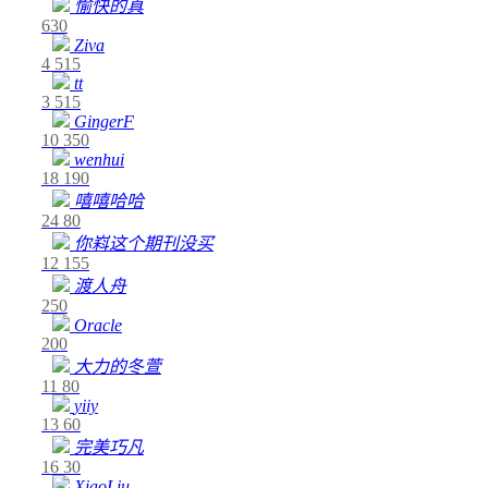
愉快的真
630
Ziva
4
515
tt
3
515
GingerF
10
350
wenhui
18
190
嘻嘻哈哈
24
80
你嵙这个期刊没买
12
155
渡人舟
250
Oracle
200
大力的冬萱
11
80
yiiy
13
60
完美巧凡
16
30
XiaoLiu