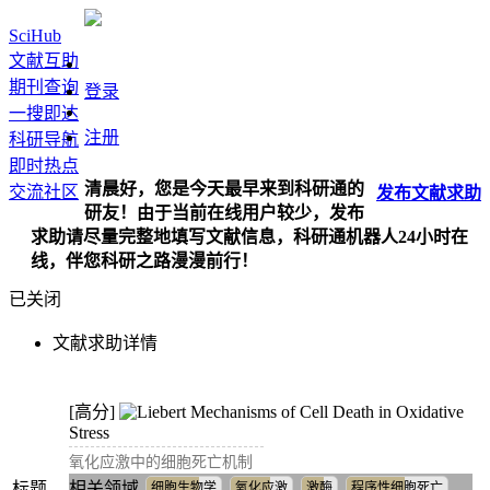
SciHub
文献互助
期刊查询
登录
一搜即达
注册
科研导航
即时热点
清晨好，您是今天最早来到科研通的
交流社区
发布
文献
求助
研友！由于当前在线用户较少，发布
求助请尽量完整地填写文献信息，科研通机器人24小时在
线，伴您科研之路漫漫前行！
已关闭
文献求助详情
[高分]
Mechanisms of Cell Death in Oxidative
Stress
氧化应激中的细胞死亡机制
标题
相关领域
细胞生物学
氧化应激
激酶
程序性细胞死亡