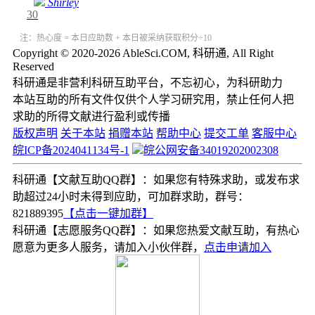
Shirley
30
注：热心度 = 本日应助数 + 本日被采纳获取积分÷10
Copyright © 2020-2026 AbleSci.COM, 科研通, All Right
Reserved
科研通是非营利科研互助平台，不忘初心，为科研助力
本站互助的所有文件仅供个人学习研究用，禁止任何人把
求助的所得文献进行盈利或传播
版权声明
关于本站
捐赠本站
帮助中心
提交工单
客服中心
皖ICP备2024041134号-1
皖公网安备34019202002308
科研通【文献互助QQ群】：如果您有特殊求助，或发布求
助超过24小时未得到应助，可加群求助，群号：
821889395
【点击一键加群】
科研通【志愿服务QQ群】：如果您热爱文献互助，有热心
愿意为更多人服务，请加入小伙伴群，
点击申请加入