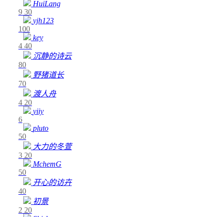
HuiLang
9
30
yjh123
100
key
4
40
沉静的诗云
80
野猪道长
70
渡人舟
4
20
yiiy
6
pluto
50
大力的冬萱
3
20
MchemG
50
开心的访卉
40
初景
2
20