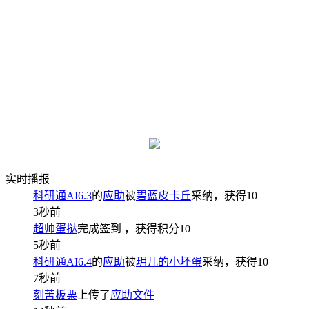
实时播报
科研通AI6.3
的
应助
被
碧蓝皮卡丘
采纳，获得
10
3秒前
超帅蛋挞
完成签到
，获得积分
10
5秒前
科研通AI6.4
的
应助
被
玥儿的小坏蛋
采纳，获得
10
7秒前
刻苦板栗
上传了
应助文件