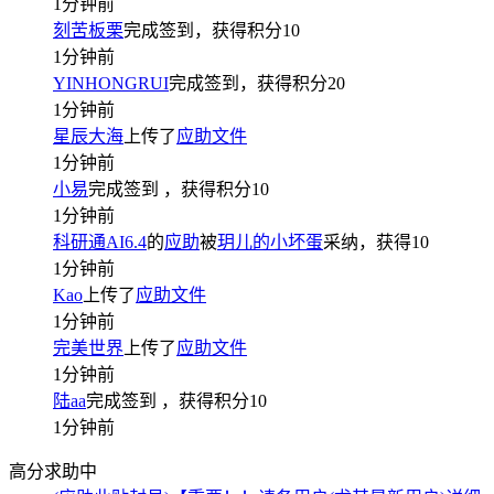
1分钟前
刻苦板栗
完成签到，获得积分
10
1分钟前
YINHONGRUI
完成签到，获得积分
20
1分钟前
星辰大海
上传了
应助文件
1分钟前
小易
完成签到
，获得积分
10
1分钟前
科研通AI6.4
的
应助
被
玥儿的小坏蛋
采纳，获得
10
1分钟前
Kao
上传了
应助文件
1分钟前
完美世界
上传了
应助文件
1分钟前
陆aa
完成签到
，获得积分
10
1分钟前
高分求助中