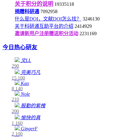
关于积分的说明
19335118
捐赠科研通
7092958
什么是DOI，文献DOI怎么找？
3246130
关于科研通互助平台的介绍
2414929
邀请新用户注册赠送积分活动
2231169
今日热心研友
文LL
290
完美巧凡
15
100
Kao
8
140
Nole
210
殷勤的紫槐
200
愉快的真
1
160
GingerF
2
100