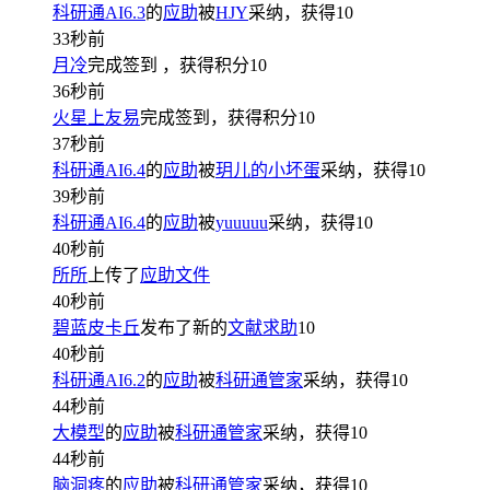
科研通AI6.3
的
应助
被
HJY
采纳，获得
10
33秒前
月冷
完成签到
，获得积分
10
36秒前
火星上友易
完成签到，获得积分
10
37秒前
科研通AI6.4
的
应助
被
玥儿的小坏蛋
采纳，获得
10
39秒前
科研通AI6.4
的
应助
被
yuuuuu
采纳，获得
10
40秒前
所所
上传了
应助文件
40秒前
碧蓝皮卡丘
发布了新的
文献求助
10
40秒前
科研通AI6.2
的
应助
被
科研通管家
采纳，获得
10
44秒前
大模型
的
应助
被
科研通管家
采纳，获得
10
44秒前
脑洞疼
的
应助
被
科研通管家
采纳，获得
10