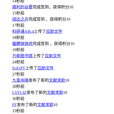
14秒前
顺利的谷菱
完成签到，获得积分
10
15秒前
阔达之卉
完成签到
，获得积分
10
17秒前
科研通AI6.4
上传了
应助文件
18秒前
腼腆钵钵鸡
完成签到
，获得积分
10
19秒前
万能图书馆
上传了
应助文件
24秒前
SciGPT
上传了
应助文件
27秒前
九氢呋喃
发布了新的
文献求助
10
30秒前
LSYLIZ
发布了新的
文献求助
10
30秒前
FF
发布了新的
文献求助
10
33秒前