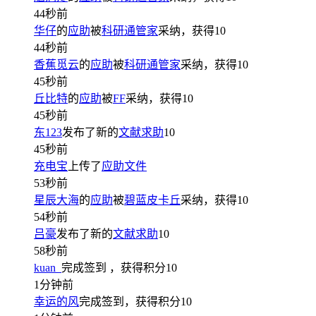
44秒前
华仔
的
应助
被
科研通管家
采纳，获得
10
44秒前
香蕉觅云
的
应助
被
科研通管家
采纳，获得
10
45秒前
丘比特
的
应助
被
FF
采纳，获得
10
45秒前
东123
发布了新的
文献求助
10
45秒前
充电宝
上传了
应助文件
53秒前
星辰大海
的
应助
被
碧蓝皮卡丘
采纳，获得
10
54秒前
吕豪
发布了新的
文献求助
10
58秒前
kuan_
完成签到
，获得积分
10
1分钟前
幸运的风
完成签到，获得积分
10