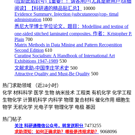
(应助此贴封号)【重要！！请各用户(尤其是新用户)详细
阅读】【科研通的精品贴汇总】
10000
Evidence Summary. Injection (subcutaneous):op- timal
administration
1000
悉尼大学博士学位论文，题目：Modelling and testing of
one-sided stitched laminated composites. 作者：Kristopher P.
Plain
700
Matrix Methods in Data Mining and Pattern Recognition
Second Edition
610
Curating Socialism: A Handbook of International Art
Exhibitions 1947-1989
530
文献求助-中国李庄学术史
500
Attractive Quality and Must-Be Quality
500
热门求助领域
（近24小时）
化学
材料科学
医学
生物
纳米技术
工程类
有机化学
化学工程
生物化学
计算机科学
内科学
物理
复合材料
催化作用
细胞生
物学
无机化学
光电子学
物理化学
电极
基因
热门帖子
7473255
关注
科研通微信公众号，转发送积分
9068096
求助须知：如何正确求助？哪些是违规求助？