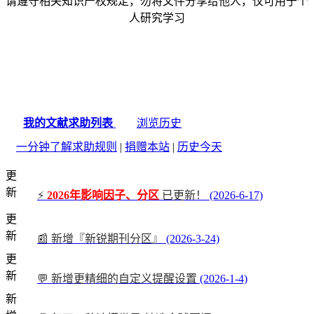
请遵守相关知识产权规定，勿将文件分享给他人，仅可用于个
人研究学习
我的文献求助列表
浏览历史
一分钟了解求助规则
|
捐赠本站
|
历史今天
更
新
⚡
2026年影响因子、分区
已更新！
(2026-6-17)
更
新
📰 新增『新锐期刊分区』
(2026-3-24)
更
新
💬 新增更精细的自定义提醒设置
(2026-1-4)
新