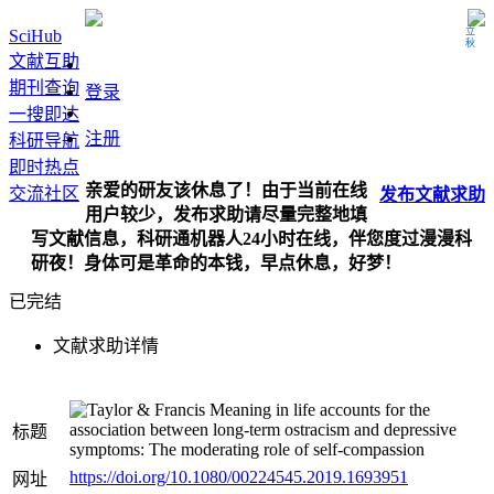
立秋
SciHub
文献互助
期刊查询
登录
一搜即达
注册
科研导航
即时热点
亲爱的研友该休息了！由于当前在线
交流社区
发布
文献
求助
用户较少，发布求助请尽量完整地填
写文献信息，科研通机器人24小时在线，伴您度过漫漫科
研夜！身体可是革命的本钱，早点休息，好梦！
已完结
文献求助详情
Meaning in life accounts for the
association between long-term ostracism and depressive
标题
symptoms: The moderating role of self-compassion
https://doi.org/10.1080/00224545.2019.1693951
网址