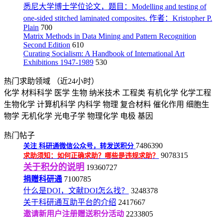
悉尼大学博士学位论文，题目：Modelling and testing of
one-sided stitched laminated composites. 作者：Kristopher P.
Plain
700
Matrix Methods in Data Mining and Pattern Recognition
Second Edition
610
Curating Socialism: A Handbook of International Art
Exhibitions 1947-1989
530
热门求助领域
（近24小时）
化学
材料科学
医学
生物
纳米技术
工程类
有机化学
化学工程
生物化学
计算机科学
内科学
物理
复合材料
催化作用
细胞生
物学
无机化学
光电子学
物理化学
电极
基因
热门帖子
7486390
关注
科研通微信公众号，转发送积分
9078315
求助须知：如何正确求助？哪些是违规求助？
关于积分的说明
19360727
捐赠科研通
7100785
什么是DOI，文献DOI怎么找？
3248378
关于科研通互助平台的介绍
2417667
邀请新用户注册赠送积分活动
2233805