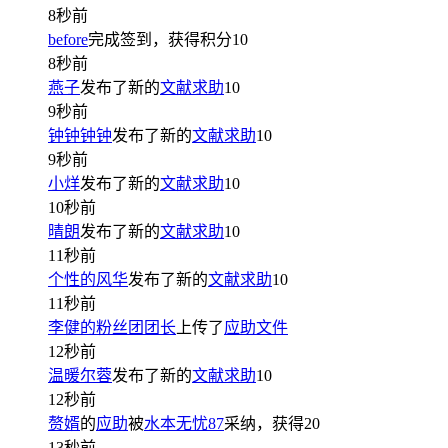
8秒前
before
完成签到，获得积分
10
8秒前
燕子
发布了新的
文献求助
10
9秒前
钟钟钟钟
发布了新的
文献求助
10
9秒前
小烊
发布了新的
文献求助
10
10秒前
晴朗
发布了新的
文献求助
10
11秒前
个性的风华
发布了新的
文献求助
10
11秒前
李健的粉丝团团长
上传了
应助文件
12秒前
温暖尔蓉
发布了新的
文献求助
10
12秒前
赘婿
的
应助
被
水本无忧87
采纳，获得
20
13秒前