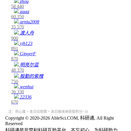
zhou
58
440
aaaa
60
350
arniu2008
35
570
渡人舟
900
yjh123
891
GingerF
870
明亮尔蓝
48
370
殷勤的紫槐
750
wenhui
36
330
22336
670
注：热心度 = 本日应助数 + 本日被采纳获取积分÷10
Copyright © 2020-2026 AbleSci.COM, 科研通, All Right
Reserved
科研通是非营利科研互助平台，不忘初心，为科研助力