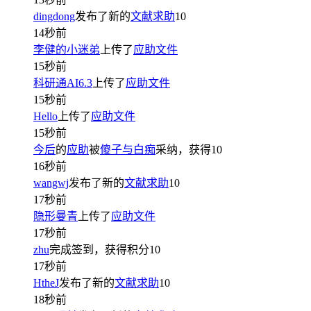
dingdong
发布了新的
文献求助
10
14秒前
李健的小迷弟
上传了
应助文件
15秒前
科研通AI6.3
上传了
应助文件
15秒前
Hello
上传了
应助文件
15秒前
今后
的
应助
被
傻子与白痴
采纳，获得
10
16秒前
wangwj
发布了新的
文献求助
10
17秒前
隐形曼青
上传了
应助文件
17秒前
zhu
完成签到，获得积分
10
17秒前
HtheJ
发布了新的
文献求助
10
18秒前