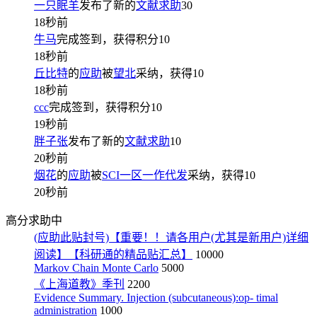
一只眠羊
发布了新的
文献求助
30
18秒前
牛马
完成签到，获得积分
10
18秒前
丘比特
的
应助
被
望北
采纳，获得
10
18秒前
ccc
完成签到，获得积分
10
19秒前
胖子张
发布了新的
文献求助
10
20秒前
烟花
的
应助
被
SCI一区一作代发
采纳，获得
10
20秒前
高分求助中
(应助此贴封号)【重要！！请各用户(尤其是新用户)详细
阅读】【科研通的精品贴汇总】
10000
Markov Chain Monte Carlo
5000
《上海道教》季刊
2200
Evidence Summary. Injection (subcutaneous):op- timal
administration
1000