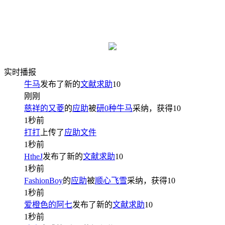
实时播报
牛马
发布了新的
文献求助
10
刚刚
慈祥的又菱
的
应助
被
研0种牛马
采纳，获得
10
1秒前
打打
上传了
应助文件
1秒前
HtheJ
发布了新的
文献求助
10
1秒前
FashionBoy
的
应助
被
顺心飞雪
采纳，获得
10
1秒前
爱橙色的阿七
发布了新的
文献求助
10
1秒前