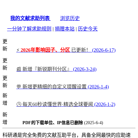
我的文献求助列表
浏览历史
一分钟了解求助规则
|
捐赠本站
|
历史今天
更
新
⚡
2026年影响因子、分区
已更新！
(2026-6-17)
更
新
📰 新增『新锐期刊分区』
(2026-3-24)
更
新
💬 新增更精细的自定义提醒设置
(2026-1-4)
新
增
🕒 每天60秒读懂世界·精选全球要闻
(2026-1-2)
新
增
PDF的下载单位、IP信息已删除
(2025-6-4)
科研通是完全免费的文献互助平台，具备全网最快的应助速