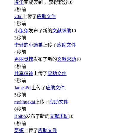
凌尘
完成签到
，获得积分
10
2秒前
v0id
上传了
应助文件
2秒前
小兔兔
发布了新的
文献求助
10
3秒前
李健的小迷弟
上传了
应助文件
4秒前
秀丽灵槐
发布了新的
文献求助
10
4秒前
共享精神
上传了
应助文件
5秒前
JamesPei
上传了
应助文件
5秒前
molihuakai
上传了
应助文件
6秒前
Bbibo
发布了新的
文献求助
10
6秒前
赘婿
上传了
应助文件