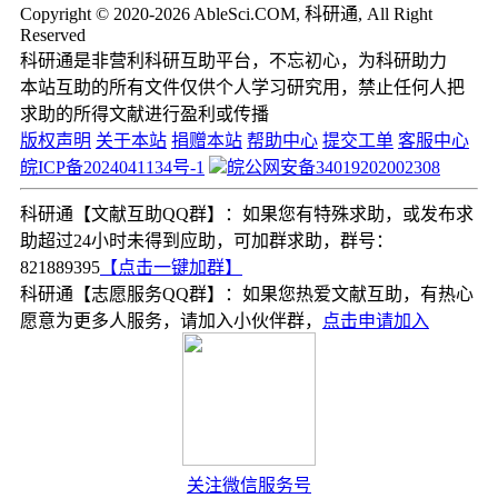
Copyright © 2020-2026 AbleSci.COM, 科研通, All Right
Reserved
科研通是非营利科研互助平台，不忘初心，为科研助力
本站互助的所有文件仅供个人学习研究用，禁止任何人把
求助的所得文献进行盈利或传播
版权声明
关于本站
捐赠本站
帮助中心
提交工单
客服中心
皖ICP备2024041134号-1
皖公网安备34019202002308
科研通【文献互助QQ群】：如果您有特殊求助，或发布求
助超过24小时未得到应助，可加群求助，群号：
821889395
【点击一键加群】
科研通【志愿服务QQ群】：如果您热爱文献互助，有热心
愿意为更多人服务，请加入小伙伴群，
点击申请加入
关注微信服务号