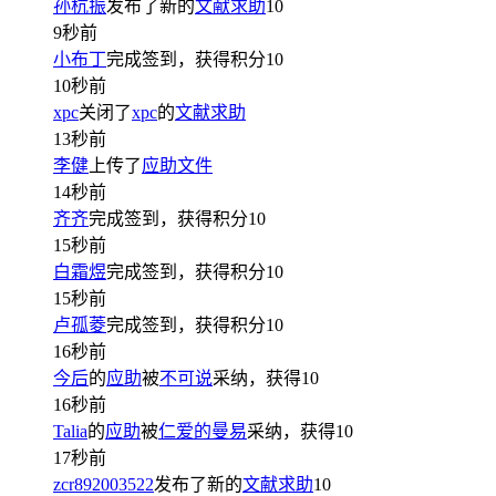
孙杭振
发布了新的
文献求助
10
9秒前
小布丁
完成签到，获得积分
10
10秒前
xpc
关闭了
xpc
的
文献求助
13秒前
李健
上传了
应助文件
14秒前
齐齐
完成签到，获得积分
10
15秒前
白霜煜
完成签到，获得积分
10
15秒前
卢孤菱
完成签到，获得积分
10
16秒前
今后
的
应助
被
不可说
采纳，获得
10
16秒前
Talia
的
应助
被
仁爱的曼易
采纳，获得
10
17秒前
zcr892003522
发布了新的
文献求助
10