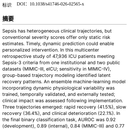
DOI：10.1038/s41746-026-02565-x
标识
摘要
Sepsis has heterogeneous clinical trajectories, but
conventional severity scores offer only static risk
estimates. Timely, dynamic prediction could enable
personalized intervention. In this multicenter
retrospective study of 47,936 ICU patients meeting
Sepsis-3 criteria from one institutional and two public
datasets (MIMIC-III, eICU; sensitivity in MIMIC-IV),
group-based trajectory modeling identified latent
recovery patterns. An ensemble machine-learning model
incorporating dynamic physiological variability was
trained, temporally validated, and externally tested;
clinical impact was assessed following implementation.
Three trajectories emerged: rapid recovery (41.5%), slow
recovery (36.4%), and clinical deterioration (22.1%). In
the final binary classification task, AUROC was 0.92
(development), 0.89 (internal), 0.84 (MIMIC-III) and 0.77