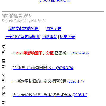
进入登录/注册页面
科研通智能强力驱动
Strongly Powered by AbleSci AI
我的文献求助列表
浏览历史
一分钟了解求助规则
|
捐赠本站
|
历史今天
更
新
⚡
2026年影响因子、分区
已更新！
(2026-6-17)
更
新
📰 新增『新锐期刊分区』
(2026-3-24)
更
新
💬 新增更精细的自定义提醒设置
(2026-1-4)
新
增
🕒 每天60秒读懂世界·精选全球要闻
(2026-1-2)
新