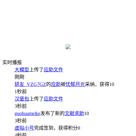
实时播报
大模型
上传了
应助文件
刚刚
研友_VZG7GZ
的
应助
被
忧郁月光
采纳，获得
10
1秒前
汉堡包
上传了
应助文件
3秒前
guohuameike
发布了新的
文献求助
10
3秒前
虚拟小号
完成签到，获得积分
0
4秒前