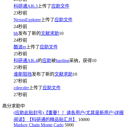
科研通AI6.3
上传了
应助文件
23秒前
NexusExplorer
上传了
应助文件
24秒前
hh
发布了新的
文献求助
10
24秒前
酷波er
上传了
应助文件
25秒前
科研通AI6.4
的
应助
被
haoling
采纳，获得
10
25秒前
谁能阻挡
发布了新的
文献求助
10
27秒前
cdercder
上传了
应助文件
27秒前
高分求助中
(应助此贴封号)【重要！！请各用户(尤其是新用户)详细
阅读】【科研通的精品贴汇总】
10000
Markov Chain Monte Carlo
5000