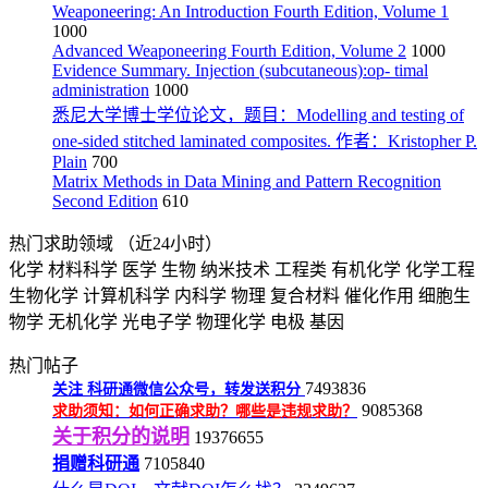
Weaponeering: An Introduction Fourth Edition, Volume 1
1000
Advanced Weaponeering Fourth Edition, Volume 2
1000
Evidence Summary. Injection (subcutaneous):op- timal
administration
1000
悉尼大学博士学位论文，题目：Modelling and testing of
one-sided stitched laminated composites. 作者：Kristopher P.
Plain
700
Matrix Methods in Data Mining and Pattern Recognition
Second Edition
610
热门求助领域
（近24小时）
化学
材料科学
医学
生物
纳米技术
工程类
有机化学
化学工程
生物化学
计算机科学
内科学
物理
复合材料
催化作用
细胞生
物学
无机化学
光电子学
物理化学
电极
基因
热门帖子
7493836
关注
科研通微信公众号，转发送积分
9085368
求助须知：如何正确求助？哪些是违规求助？
关于积分的说明
19376655
捐赠科研通
7105840