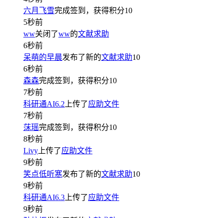
六月飞雪
完成签到，获得积分
10
5秒前
ww
关闭了
ww
的
文献求助
6秒前
呆萌的早晨
发布了新的
文献求助
10
6秒前
森森
完成签到，获得积分
10
7秒前
科研通AI6.2
上传了
应助文件
7秒前
莯瑶
完成签到，获得积分
10
8秒前
Livy
上传了
应助文件
9秒前
笑点低听寒
发布了新的
文献求助
10
9秒前
科研通AI6.3
上传了
应助文件
9秒前