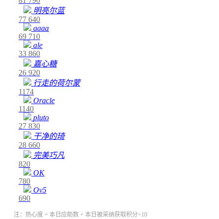
81
790
明亮尔蓝
77
640
aaaa
69
710
ale
33
860
嘉心糖
26
920
行走的荷尔蒙
1174
Oracle
1140
pluto
27
830
干净的琦
28
660
完美巧凡
820
OK
780
Ov5
690
注：热心度 = 本日应助数 + 本日被采纳获取积分÷10