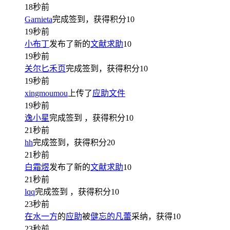
18秒前
Garnieta
完成签到，获得积分
10
19秒前
小布丁
发布了新的
文献求助
10
19秒前
关尔匕禾页
完成签到，获得积分
10
19秒前
xingmoumou
上传了
应助文件
19秒前
逸小星
完成签到
，获得积分
10
21秒前
hh
完成签到，获得积分
20
21秒前
白霜煜
发布了新的
文献求助
10
21秒前
lqq
完成签到
，获得积分
10
23秒前
在水一方
的
应助
被
健忘的凡蕾
采纳，获得
10
23秒前