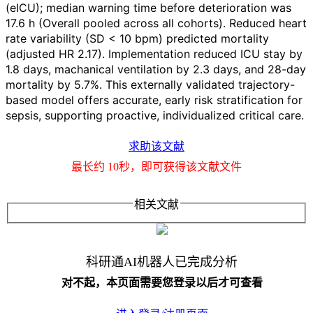
(eICU); median warning time before deterioration was
17.6 h (Overall pooled across all cohorts). Reduced heart
rate variability (SD < 10 bpm) predicted mortality
(adjusted HR 2.17). Implementation reduced ICU stay by
1.8 days, machanical ventilation by 2.3 days, and 28-day
mortality by 5.7%. This externally validated trajectory-
based model offers accurate, early risk stratification for
sepsis, supporting proactive, individualized critical care.
求助该文献
最长约 10秒，即可获得该文献文件
相关文献
科研通AI机器人已完成分析
对不起，本页面需要您登录以后才可查看