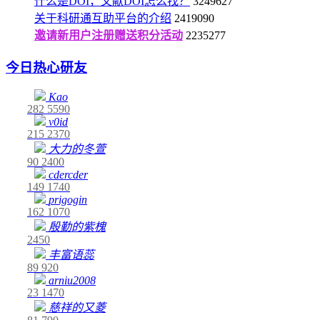
什么是DOI，文献DOI怎么找？
3249627
关于科研通互助平台的介绍
2419090
邀请新用户注册赠送积分活动
2235277
今日热心研友
Kao
282
5590
v0id
215
2370
大力的冬萱
90
2400
cdercder
149
1740
prigogin
162
1070
殷勤的紫槐
2450
丰富语蕊
89
920
arniu2008
23
1470
慈祥的又菱