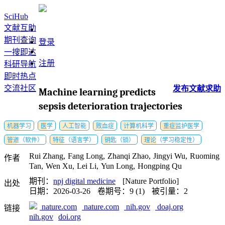
SciHub
文献互助
期刊查询
登录
一搜即达
注册
科研导航
即时热点
交流社区
发布
文献
求助
Machine learning predicts
sepsis deterioration trajectories
机器学习
医学
人工智能
败血症
计算机科学
重症监护医学
管道（软件）
特征（语言学）
钥匙（锁）
理论（学习稳定性）
Rui Zhang,
Fang Long,
Zhanqi Zhao,
Jingyi Wu,
Ruoming
作者
Tan,
Wen Xu,
Lei Li,
Yun Long,
Hongping Qu
期刊：
npj digital medicine
[Nature Portfolio]
出处
日期：2026-03-26
卷期号：9 (1)
被引量：2
nature.com
nature.com
nih.gov
doaj.org
链接
nih.gov
doi.org